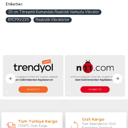
Etiketler:
20 cm Titreşimli Kumandalı Realistik Vantuzlu Vibratör
BYCPXV230
Realistik Vibratörler
Gizli Kargo
Tüm Türkiye Kargo
Tüm Siparişleriniz Gizli
2500TL Üzeri Kargo
Kargolama Yapılarak