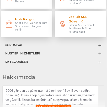
Bedava
Gönderilir!
256 Bit SSL
Hızlı Kargo
Güvenliği
Saat 16:00 ya Kadar Tüm
Sitemiz SSL Güvenlik
Siparişleriniz Kargoya
Sertifikası ile Sizleri
verilir.
Korumaktadır
KURUMSAL
MÜŞTERİ HİZMETLERİ
KATEGORİLER
Hakkımızda
2006 yılından bu güne internet üzerinden "Bay-Bayan sağlık,
cinsel sağlık, sex shop oyuncakları, seks shop ürünleri, kozmetik
ve güzellik, kişisel bakım ürünleri" satış ve pazarlama hizmetini
sunuyor. Satış pazarında dürüstlük, saygı ve kalitesinden