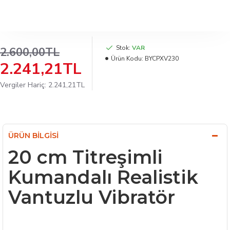
Stok:
VAR
2.600,00TL
Ürün Kodu:
BYCPXV230
2.241,21TL
Vergiler Hariç: 2.241,21TL
ÜRÜN BILGISI
20 cm Titreşimli
Kumandalı Realistik
Vantuzlu Vibratör