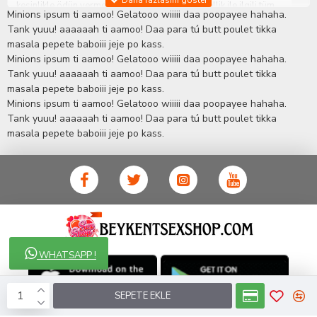
kesinlikle ödün vermeden hizmet sağlık ve güzellik ile ilgili tüm
Minions ipsum ti aamoo! Gelatooo wiiiii daa poopayee hahaha.
sorularınıza anında cevap verebilen Yetkin ve uzman kadrosu ile
Tank yuuu! aaaaaah ti aamoo! Daa para tú butt poulet tikka
ihtiyaçlarınızı en uygun fiyat ve taksit seçenekleriyle karşılıyor.
masala pepete baboiii jeje po kass.
İstanbul beylikdüzü Erotik Shop sitemizde insan odaklı çalışma
Minions ipsum ti aamoo! Gelatooo wiiiii daa poopayee hahaha.
stratejimiz ile müşterilerimizin yaşamlarında mutlu, sağlıklı ve
bakımlı olmaları için onlara sağlık ve güzellik danışmanlığı
Tank yuuu! aaaaaah ti aamoo! Daa para tú butt poulet tikka
sağlıyoruz.
Sex Shop
Alışveriş sitemiz Erotik Shop sektöründeki
masala pepete baboiii jeje po kass.
gelişmeleri ve yenilikleri çok yakından takip etmesi, yaklaşık
Minions ipsum ti aamoo! Gelatooo wiiiii daa poopayee hahaha.
5000'e yakın geniş ürün yelpazesi ile Türkiye'de bu sektörde
Tank yuuu! aaaaaah ti aamoo! Daa para tú butt poulet tikka
kendi alanımızda en geniş ürün gurubuna sahip ender
masala pepete baboiii jeje po kass.
mağazalardan biri olması, müşteri memnuniyetini her zaman ön
planda tutan yaklaşımcı ve yenilikçi servislerin geliştirilmesi
konusundaki becerileri ile kendisine Cinsel Ürün hayatında lider
ve kalıcı bir yer edinmiştir.
WHATSAPP !
SEPETE EKLE